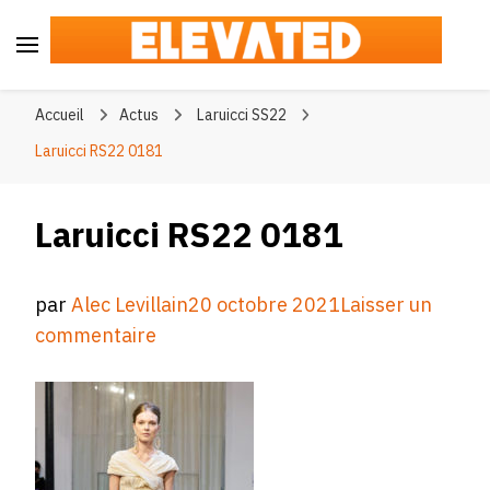
Elevated
#BeElevated
Accueil
Actus
Laruicci SS22
Laruicci RS22 0181
Laruicci RS22 0181
par
Alec Levillain
20 octobre 2021
Laisser un
sur
commentaire
Laruicci
RS22
0181