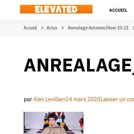
ACCUEIL
Elevated
#BeElevated
Accueil
Actus
Anrealage Automne/Hiver 20-21
ANREALAGE
par
Alec Levillain
24 mars 2020
Laisser un c