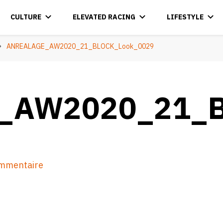
CULTURE
ELEVATED RACING
LIFESTYLE
ANREALAGE_AW2020_21_BLOCK_Look_0029
_AW2020_21_B
sur
ommentaire
ANREALAGE_AW2020_21_BLOCK_Look_0