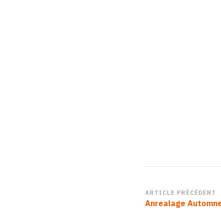
Navigation
ARTICLE PRÉCÉDENT
Anrealage Automne
d’article