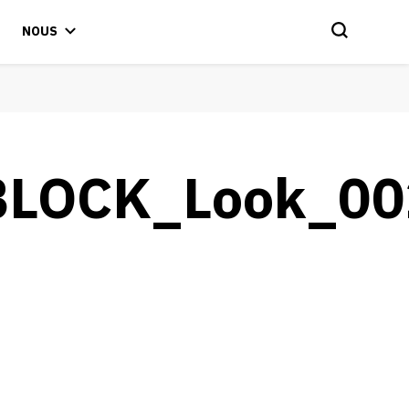
NOUS
LOCK_Look_00
029