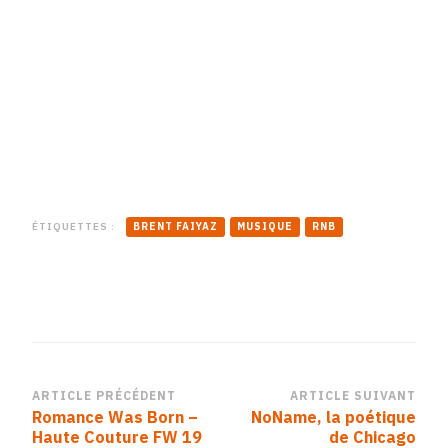
ÉTIQUETTES :
BRENT FAIYAZ
MUSIQUE
RNB
Navigation
ARTICLE PRÉCÉDENT
ARTICLE SUIVANT
Romance Was Born –
NoName, la poétique
d’article
Haute Couture FW 19
de Chicago