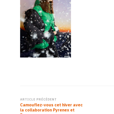
Navigation
ARTICLE PRÉCÉDENT
Camouflez-vous cet hiver avec
d’article
la collaboration Pyrenex et