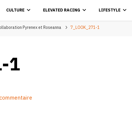
CULTURE
ELEVATED RACING
LIFESTYLE
ollaboration Pyrenex et Roseanna
7_LOOK_271-1
-1
sur
n commentaire
7_LOOK_271-
1