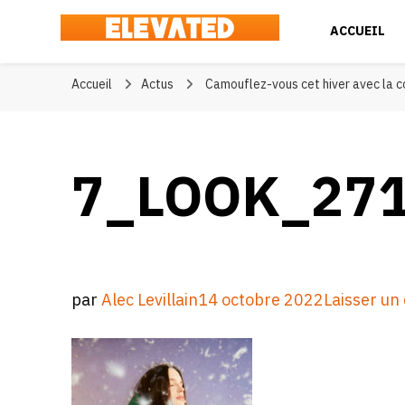
ACCUEIL
Elevated
#BeElevated
Accueil
Actus
Camouflez-vous cet hiver avec la c
7_LOOK_271
par
Alec Levillain
14 octobre 2022
Laisser u