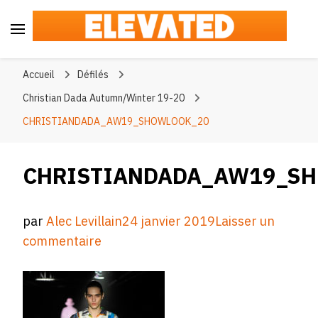
Elevated
#BeElevated
Accueil
Défilés
Christian Dada Autumn/Winter 19-20
CHRISTIANDADA_AW19_SHOWLOOK_20
CHRISTIANDADA_AW19_S
par
Alec Levillain
24 janvier 2019
Laisser un
sur
commentaire
CHRISTIANDADA_AW19_SHOWLOO