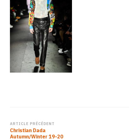
Navigation
ARTICLE PRÉCÉDENT
Christian Dada
d’article
Autumn/Winter 19-20