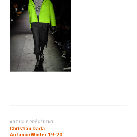
Navigation
ARTICLE PRÉCÉDENT
Christian Dada
d’article
Autumn/Winter 19-20