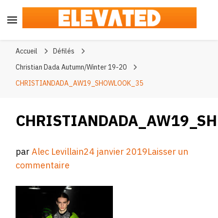
Elevated
#BeElevated
Accueil
Défilés
Christian Dada Autumn/Winter 19-20
CHRISTIANDADA_AW19_SHOWLOOK_35
CHRISTIANDADA_AW19_S
par
Alec Levillain
24 janvier 2019
Laisser un
sur
commentaire
CHRISTIANDADA_AW19_SHOWLOO