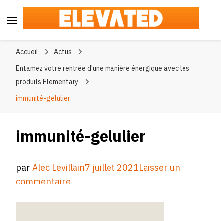
Elevated
#BeElevated
Accueil
Actus
Entamez votre rentrée d'une manière énergique avec les
produits Elementary
immunité-gelulier
immunité-gelulier
par
Alec Levillain
7 juillet 2021
Laisser un
sur
commentaire
immunité-
gelulier