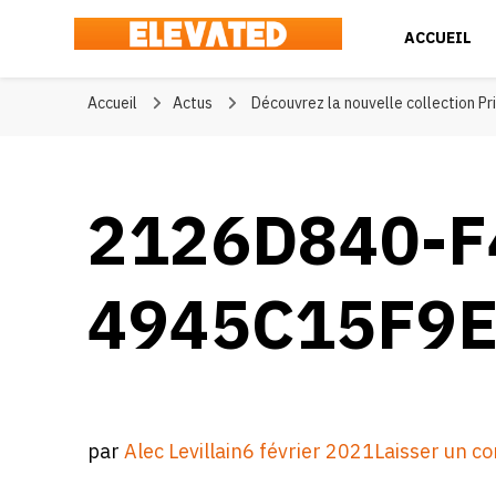
ACCUEIL
Elevated
#BeElevated
Accueil
Actus
Découvrez la nouvelle collection P
2126D840-F
4945C15F9
par
Alec Levillain
6 février 2021
Laisser un c