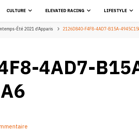
CULTURE
ELEVATED RACING
LIFESTYLE
rintemps-Été 2021 d’Apparis
2126D840-F4F8-4AD7-B15A-4945C15
4F8-4AD7-B15
EA6
sur
ommentaire
2126D840-