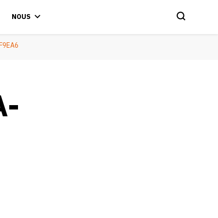
NOUS
F9EA6
A-