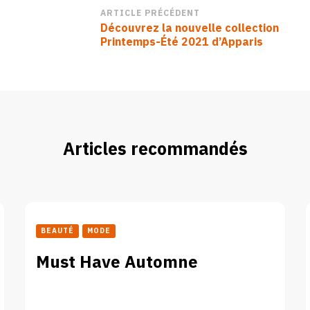
Navigation
ARTICLE PRÉCÉDENT
Découvrez la nouvelle collection
d’article
Printemps-Été 2021 d’Apparis
Articles recommandés
BEAUTÉ
MODE
Must Have Automne