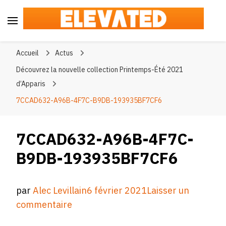
Elevated
#BeElevated
Accueil
Actus
Découvrez la nouvelle collection Printemps-Été 2021
d’Apparis
7CCAD632-A96B-4F7C-B9DB-193935BF7CF6
7CCAD632-A96B-4F7C-
B9DB-193935BF7CF6
par
Alec Levillain
6 février 2021
Laisser un
sur
commentaire
7CCAD632-