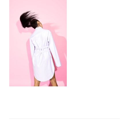
A96B-
4F7C-
B9DB-
193935BF7CF6