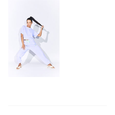
F9CF-
430D-
8530-
89AAD863E48E