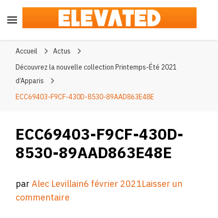
Elevated
#BeElevated
Accueil
Actus
Découvrez la nouvelle collection Printemps-Été 2021
d’Apparis
ECC69403-F9CF-430D-8530-89AAD863E48E
ECC69403-F9CF-430D-
8530-89AAD863E48E
par
Alec Levillain
6 février 2021
Laisser un
sur
commentaire
ECC69403-