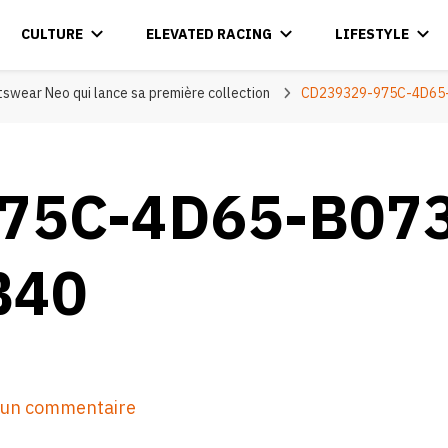
CULTURE
ELEVATED RACING
LIFESTYLE
swear Neo qui lance sa première collection
CD239329-975C-4D65
75C-4D65-B07
B40
sur
r un commentaire
CD239329-