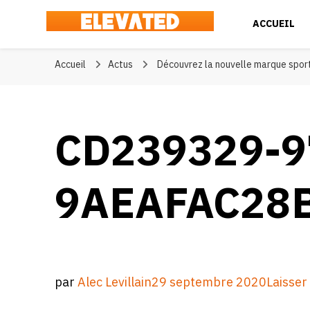
ACCUEIL
Elevated
#BeElevated
Accueil
Actus
Découvrez la nouvelle marque sport
CD239329-9
9AEAFAC28
par
Alec Levillain
29 septembre 2020
Laisse