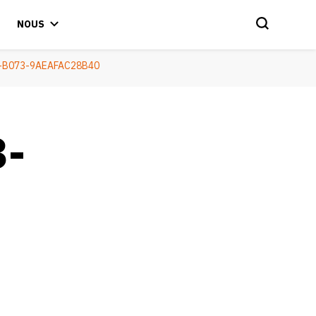
NOUS
-B073-9AEAFAC28B40
3-