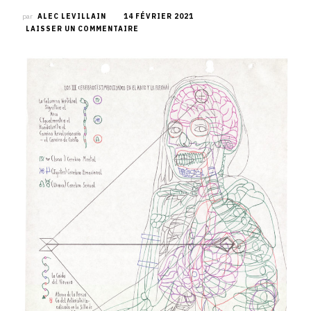
par
ALEC LEVILLAIN
14 FÉVRIER 2021
SUR
LAISSER UN COMMENTAIRE
DÉCOUVREZ
L’EXPOSITION
CODEX
DE
CARLOS
AUGUSTO
GIRALDO
À
LA
GALERIE
CHRISTIAN
BERST