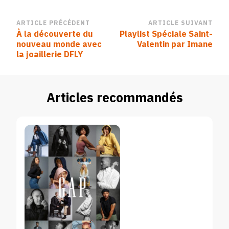
Navigation
ARTICLE PRÉCÉDENT
ARTICLE SUIVANT
À la découverte du
Playlist Spéciale Saint-
d’article
nouveau monde avec
Valentin par Imane
la joaillerie DFLY
Articles recommandés