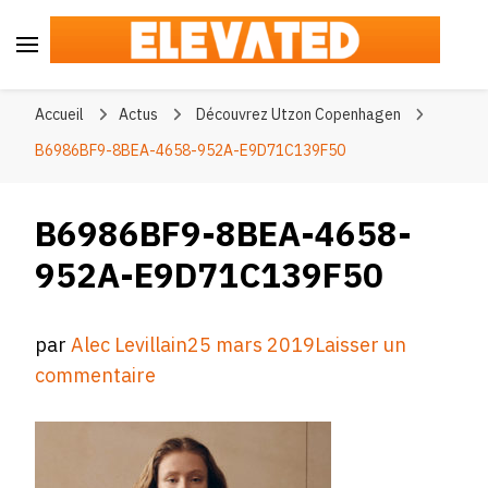
Elevated
#BeElevated
Accueil
Actus
Découvrez Utzon Copenhagen
B6986BF9-8BEA-4658-952A-E9D71C139F50
B6986BF9-8BEA-4658-
952A-E9D71C139F50
par
Alec Levillain
25 mars 2019
Laisser un
sur
commentaire
B6986BF9-
8BEA-
4658-