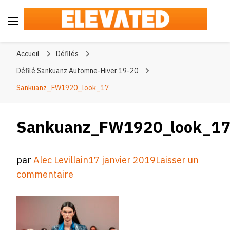
Elevated
#BeElevated
Accueil
Défilés
Défilé Sankuanz Automne-Hiver 19-20
Sankuanz_FW1920_look_17
Sankuanz_FW1920_look_1
par
Alec Levillain
17 janvier 2019
Laisser un
sur
commentaire
Sankuanz_FW1920_look_17