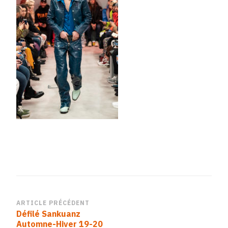
Navigation
ARTICLE PRÉCÉDENT
Défilé Sankuanz
d’article
Automne-Hiver 19-20