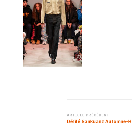
Navigation
ARTICLE PRÉCÉDENT
Défilé Sankuanz Automne-H
d’article