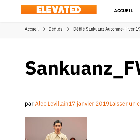
ACCUEIL
Elevated
#BeElevated
Accueil
Défilés
Défilé Sankuanz Automne-Hiver 1
Sankuanz_F
par
Alec Levillain
17 janvier 2019
Laisser un