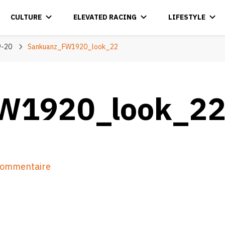
CULTURE
ELEVATED RACING
LIFESTYLE
9-20
Sankuanz_FW1920_look_22
W1920_look_2
sur
 commentaire
Sankuanz_FW1920_look_22