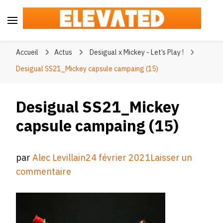
Elevated
#BeElevated
Accueil
Actus
Desigual x Mickey - Let’s Play !
Desigual SS21_Mickey capsule campaing (15)
Desigual SS21_Mickey
capsule campaing (15)
par
Alec Levillain
24 février 2021
Laisser un
sur
commentaire
Desigual
SS21_Mickey
capsule