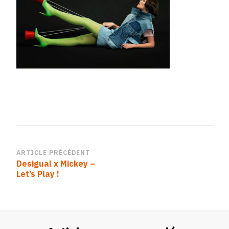
campaing
(15)
Navigation
ARTICLE PRÉCÉDENT
Desigual x Mickey –
d’article
Let’s Play !