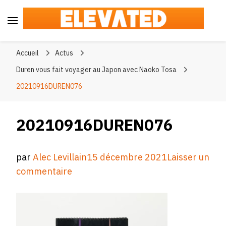
Elevated
#BeElevated
Accueil
Actus
Duren vous fait voyager au Japon avec Naoko Tosa
20210916DUREN076
20210916DUREN076
par
Alec Levillain
15 décembre 2021
Laisser un
sur
commentaire
20210916DUREN076