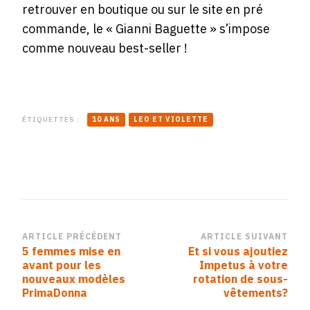
retrouver en boutique ou sur le site en pré
commande, le « Gianni Baguette » s’impose
comme nouveau best-seller !
ÉTIQUETTES :
10 ANS
LEO ET VIOLETTE
Navigation
ARTICLE PRÉCÉDENT
ARTICLE SUIVANT
5 femmes mise en
Et si vous ajoutiez
d’article
avant pour les
Impetus à votre
nouveaux modèles
rotation de sous-
PrimaDonna
vêtements?