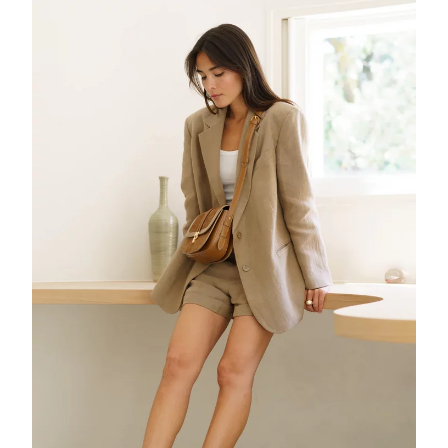
ALLIEZ
FAIRE
UN
TOUR
CHEZ
LÉO
ET
VIOLETTE?