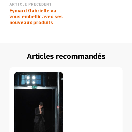
Navigation
ARTICLE PRÉCÉDENT
Eymard Gabrielle va
d’article
vous embellir avec ses
nouveaux produits
Articles recommandés