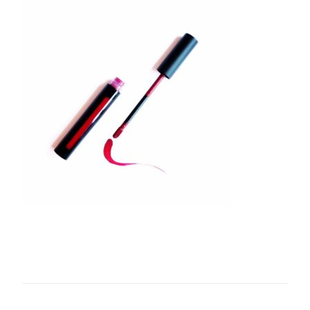
A482-
4012-
A682-
C5B57C57CF46