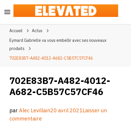
Elevated
#BeElevated
Accueil
Actus
Eymard Gabrielle va vous embellir avec ses nouveaux
produits
702E83B7-A482-4012-A682-C5B57C57CF46
702E83B7-A482-4012-
A682-C5B57C57CF46
par
Alec Levillain
20 avril 2021
Laisser un
sur
commentaire
702E83B7-