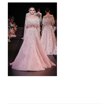
Hobeika-
Couture-
FW18-
Paris-
5935-
1200×1800