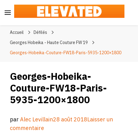
Elevated
#BeElevated
Accueil
Défilés
Georges Hobeika - Haute Couture FW 19
Georges-Hobeika-Couture-FW18-Paris-5935-1200×1800
Georges-Hobeika-
Couture-FW18-Paris-
5935-1200×1800
par
Alec Levillain
28 août 2018
Laisser un
sur
commentaire
Georges-