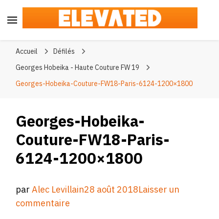
Elevated
#BeElevated
Accueil
Défilés
Georges Hobeika - Haute Couture FW 19
Georges-Hobeika-Couture-FW18-Paris-6124-1200×1800
Georges-Hobeika-
Couture-FW18-Paris-
6124-1200×1800
par
Alec Levillain
28 août 2018
Laisser un
sur
commentaire
Georges-