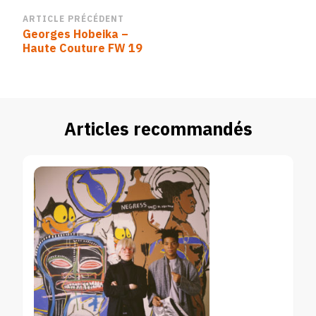
Navigation
ARTICLE PRÉCÉDENT
Georges Hobeika –
d’article
Haute Couture FW 19
Articles recommandés