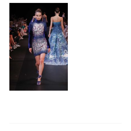
Hobeika-
Couture-
FW18-
Paris-
6124-
1200×1800