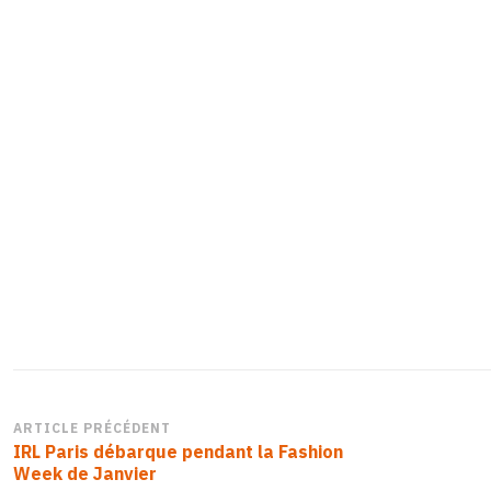
at-
12.58.21
Navigation
ARTICLE PRÉCÉDENT
IRL Paris débarque pendant la Fashion
d’article
Week de Janvier