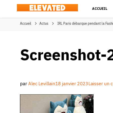
ACCUEIL
Elevated
#BeElevated
Accueil
Actus
IRL Paris débarque pendant la Fash
Screenshot-
par
Alec Levillain
18 janvier 2023
Laisser un