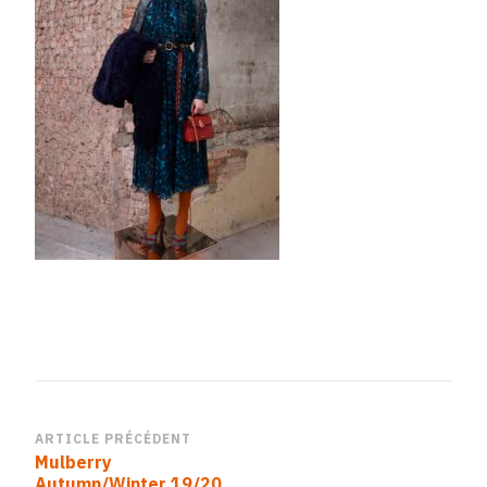
9115-
AFEEA0016FC3
Navigation
ARTICLE PRÉCÉDENT
Mulberry
d’article
Autumn/Winter 19/20