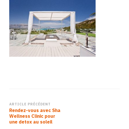
FADC-
4752-
8FE0-
6138E8AA6E0C
Navigation
ARTICLE PRÉCÉDENT
Rendez-vous avec Sha
d’article
Wellness Clinic pour
une detox au soleil