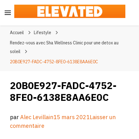
Elevated
#BeElevated
Accueil
Lifestyle
Rendez-vous avec Sha Wellness Clinic pour une detox au
soleil
20B0E927-FADC-4752-8FE0-6138E8AA6E0C
20B0E927-FADC-4752-
8FE0-6138E8AA6E0C
par
Alec Levillain
15 mars 2021
Laisser un
sur
commentaire
20B0E927-