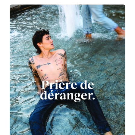
DU
RANG
AVEC
LA
NOUVELLE
CAMPAGNE
KAPORAL