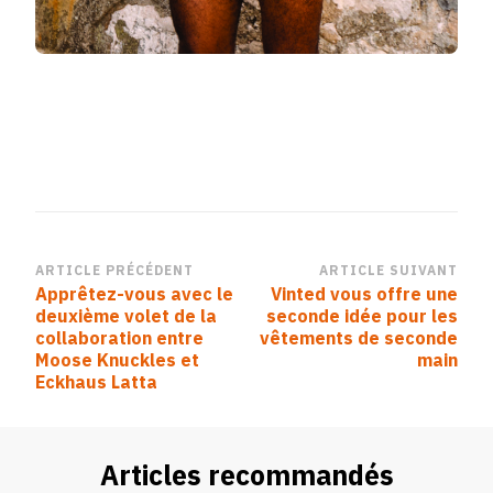
Navigation
ARTICLE PRÉCÉDENT
ARTICLE SUIVANT
Apprêtez-vous avec le
Vinted vous offre une
d’article
deuxième volet de la
seconde idée pour les
collaboration entre
vêtements de seconde
Moose Knuckles et
main
Eckhaus Latta
Articles recommandés