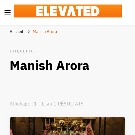
Elevated
#BeElevated
Accueil
Manish Arora
ÉTIQUETTE
Manish Arora
Affichage : 1 - 1 sur 1 RÉSULTATS