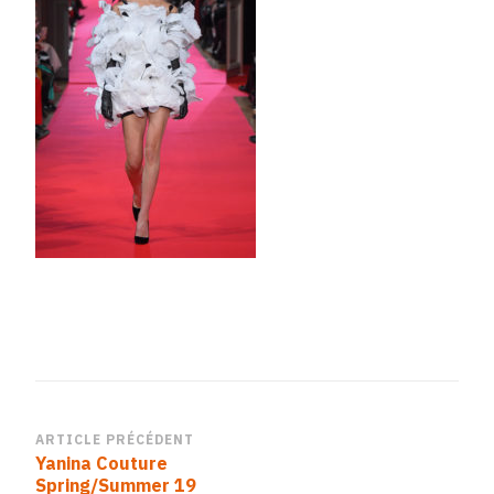
Navigation
ARTICLE PRÉCÉDENT
Yanina Couture
d’article
Spring/Summer 19