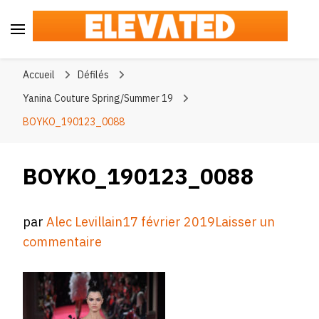
Elevated
#BeElevated
Accueil
Défilés
Yanina Couture Spring/Summer 19
BOYKO_190123_0088
BOYKO_190123_0088
par
Alec Levillain
17 février 2019
Laisser un
sur
commentaire
BOYKO_190123_0088