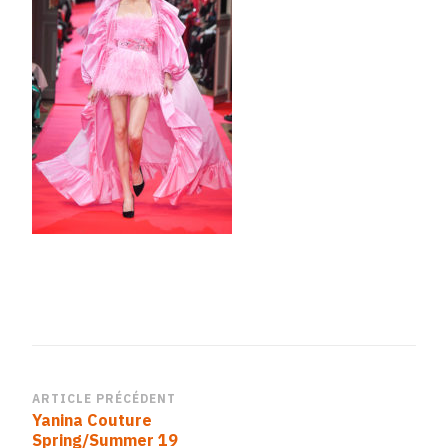
Navigation
ARTICLE PRÉCÉDENT
Yanina Couture
d’article
Spring/Summer 19