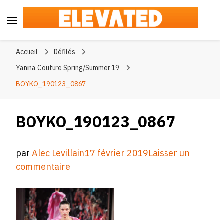
Elevated
#BeElevated
Accueil
Défilés
Yanina Couture Spring/Summer 19
BOYKO_190123_0867
BOYKO_190123_0867
par
Alec Levillain
17 février 2019
Laisser un
sur
commentaire
BOYKO_190123_0867