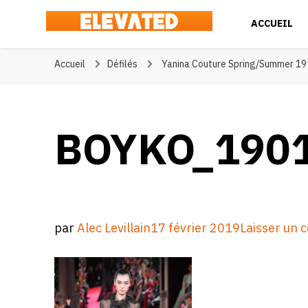
ACCUEIL
Elevated
#BeElevated
Accueil
Défilés
Yanina Couture Spring/Summer 19
BOYKO_190
par
Alec Levillain
17 février 2019
Laisser un