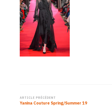
Navigation
ARTICLE PRÉCÉDENT
Yanina Couture Spring/Summer 19
d’article