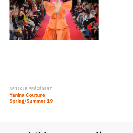
Navigation
ARTICLE PRÉCÉDENT
Yanina Couture
d’article
Spring/Summer 19