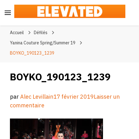
Elevated
#BeElevated
Accueil
Défilés
Yanina Couture Spring/Summer 19
BOYKO_190123_1239
BOYKO_190123_1239
par
Alec Levillain
17 février 2019
Laisser un
sur
commentaire
BOYKO_190123_1239