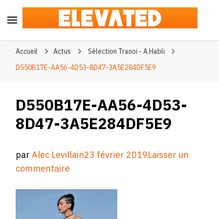
Elevated
#BeElevated
Accueil
Actus
Sélection Tranoi - A.Habli
D550B17E-AA56-4D53-8D47-3A5E284DF5E9
D550B17E-AA56-4D53-
8D47-3A5E284DF5E9
par
Alec Levillain
23 février 2019
Laisser un
sur
commentaire
D550B17E-
AA56-
4D53-