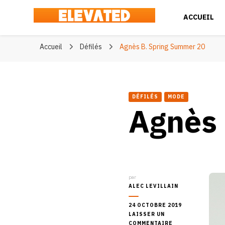
ACCUEIL
Elevated
#BeElevated
Accueil
Défilés
Agnès B. Spring Summer 20
DÉFILÉS
MODE
Agnès 
par
ALEC LEVILLAIN
24 OCTOBRE 2019
LAISSER UN
SUR
COMMENTAIRE