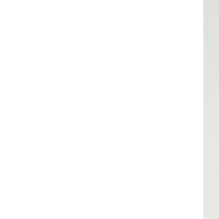
AGNÈS
B.
SPRING
SUMMER
20