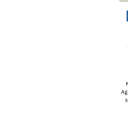
0
M
Ag
s