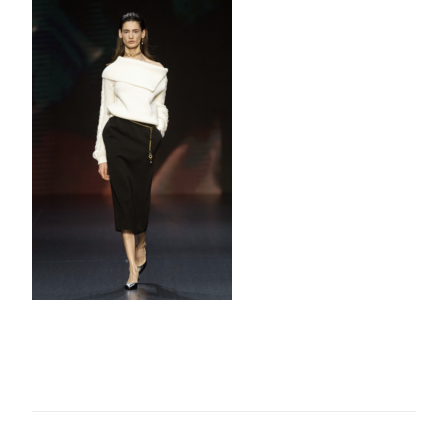
EBA2-
43D7-
B0F7-
41B3BAEED245