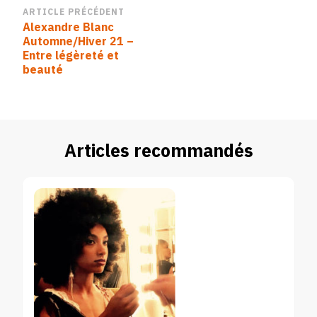
Navigation
ARTICLE PRÉCÉDENT
Alexandre Blanc
d’article
Automne/Hiver 21 –
Entre légèreté et
beauté
Articles recommandés