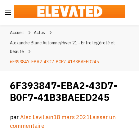
Elevated
#BeElevated
Accueil
Actus
Alexandre Blanc Automne/Hiver 21 - Entre légèreté et
beauté
6F393847-EBA2-43D7-B0F7-41B3BAEED245
6F393847-EBA2-43D7-
B0F7-41B3BAEED245
par
Alec Levillain
18 mars 2021
Laisser un
sur
commentaire
6F393847-