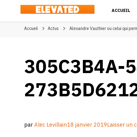
ACCUEIL
Elevated
#BeElevated
Accueil
Actus
Alexandre Vauthier ou celui qui pe
305C3B4A-5
273B5D621
par
Alec Levillain
18 janvier 2019
Laisser un