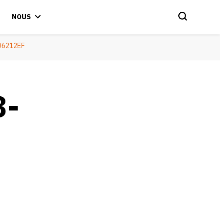
NOUS
D6212EF
8-