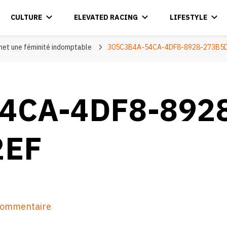
CULTURE
ELEVATED RACING
LIFESTYLE
rmet une féminité indomptable
305C3B4A-54CA-4DF8-8928-273B5
4CA-4DF8-892
2EF
sur
 commentaire
305C3B4A-