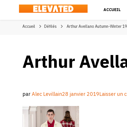
ACCUEIL
Elevated
#BeElevated
Accueil
Défilés
Arthur Avellano Autumn-Winter 1
Arthur Avell
par
Alec Levillain
28 janvier 2019
Laisser un