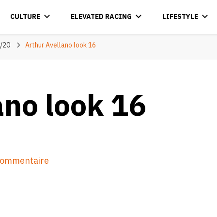
CULTURE
ELEVATED RACING
LIFESTYLE
9/20
Arthur Avellano look 16
ano look 16
sur
 commentaire
Arthur
Avellano
look
16