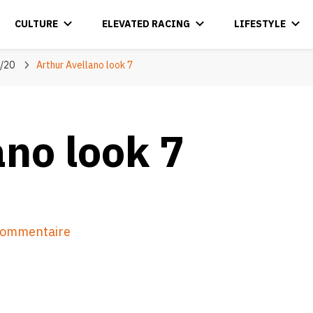
CULTURE
ELEVATED RACING
LIFESTYLE
9/20
Arthur Avellano look 7
ano look 7
sur
 commentaire
Arthur
Avellano
look
7