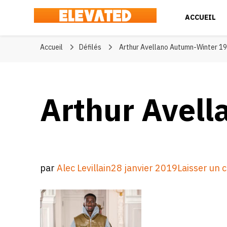
ACCUEIL
Elevated
#BeElevated
Accueil
Défilés
Arthur Avellano Autumn-Winter 1
Arthur Avell
par
Alec Levillain
28 janvier 2019
Laisser un