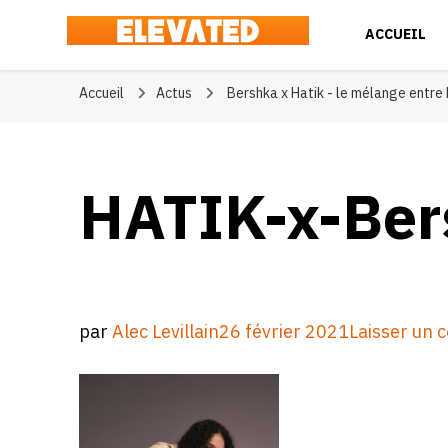
ACCUEIL
Elevated
#BeElevated
Accueil
Actus
Bershka x Hatik - le mélange entre
HATIK-x-Ber
par
Alec Levillain
26 février 2021
Laisser un