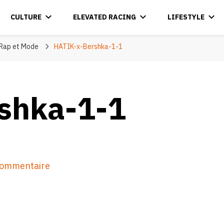
CULTURE
ELEVATED RACING
LIFESTYLE
 Rap et Mode
HATIK-x-Bershka-1-1
shka-1-1
sur
 commentaire
HATIK-
x-
Bershka-
1-