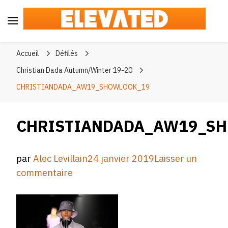
Elevated
#BeElevated
Accueil
Défilés
Christian Dada Autumn/Winter 19-20
CHRISTIANDADA_AW19_SHOWLOOK_19
CHRISTIANDADA_AW19_S
par
Alec Levillain
24 janvier 2019
Laisser un
sur
commentaire
CHRISTIANDADA_AW19_SHOWLOO