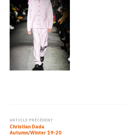
Navigation
ARTICLE PRÉCÉDENT
Christian Dada
d’article
Autumn/Winter 19-20