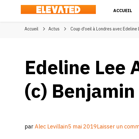
ACCUEIL
Elevated
#BeElevated
Accueil
Actus
Coup d'oeil à Londres avec Edeline
Edeline Lee 
(c) Benjamin
par
Alec Levillain
5 mai 2019
Laisser un comm