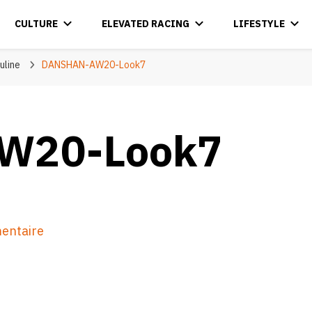
CULTURE
ELEVATED RACING
LIFESTYLE
uline
DANSHAN-AW20-Look7
W20-Look7
sur
entaire
DANSHAN-
AW20-
Look7