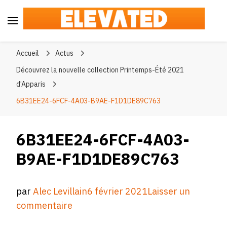
Elevated
#BeElevated
Accueil
Actus
Découvrez la nouvelle collection Printemps-Été 2021
d’Apparis
6B31EE24-6FCF-4A03-B9AE-F1D1DE89C763
6B31EE24-6FCF-4A03-
B9AE-F1D1DE89C763
par
Alec Levillain
6 février 2021
Laisser un
sur
commentaire
6B31EE24-