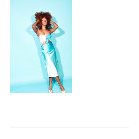
6FCF-
4A03-
B9AE-
F1D1DE89C763