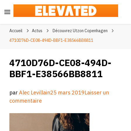
Elevated
#BeElevated
Accueil
Actus
Découvrez Utzon Copenhagen
4710D76D-CE08-494D-BBF1-E38566BB8811
4710D76D-CE08-494D-
BBF1-E38566BB8811
par
Alec Levillain
25 mars 2019
Laisser un
sur
commentaire
4710D76D-
CE08-
494D-