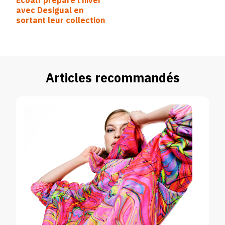
Ecoalf prépare l’hiver
d’article
avec Desigual en
sortant leur collection
Articles recommandés