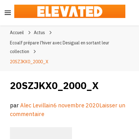
Elevated
#BeElevated
Accueil
Actus
Ecoalf prépare l'hiver avec Desigual en sortant leur
collection
20SZJKX0_2000_X
20SZJKX0_2000_X
par
Alec Levillain
6 novembre 2020
Laisser un
sur
commentaire
20SZJKX0_2000_X