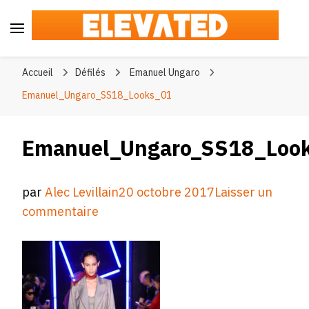
Elevated
#BeElevated
Accueil
Défilés
Emanuel Ungaro
Emanuel_Ungaro_SS18_Looks_01
Emanuel_Ungaro_SS18_Loo
par
Alec Levillain
20 octobre 2017
Laisser un
sur
commentaire
Emanuel_Ungaro_SS18_Looks_01