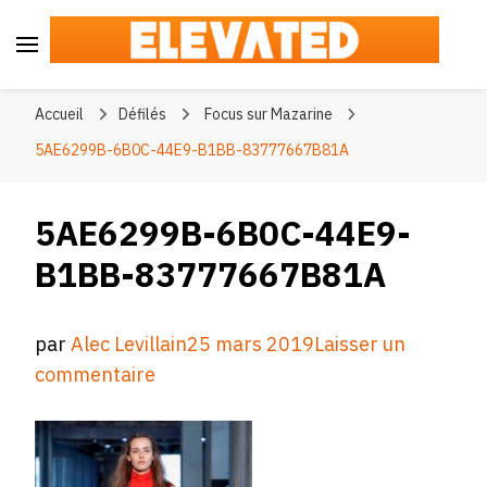
Elevated
#BeElevated
Accueil
Défilés
Focus sur Mazarine
5AE6299B-6B0C-44E9-B1BB-83777667B81A
5AE6299B-6B0C-44E9-
B1BB-83777667B81A
par
Alec Levillain
25 mars 2019
Laisser un
sur
commentaire
5AE6299B-
6B0C-
44E9-