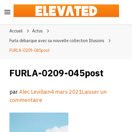
Elevated
#BeElevated
Accueil
Actus
Furla débarque avec sa nouvelle collection Illusions
FURLA-0209-045post
FURLA-0209-045post
par
Alec Levillain
4 mars 2021
Laisser un
sur
commentaire
FURLA-
0209-
045post