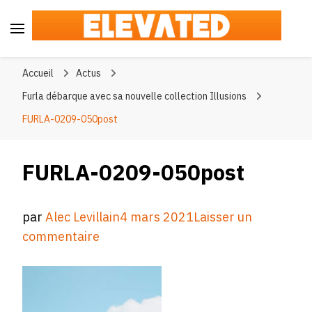
Elevated
#BeElevated
Accueil
Actus
Furla débarque avec sa nouvelle collection Illusions
FURLA-0209-050post
FURLA-0209-050post
par
Alec Levillain
4 mars 2021
Laisser un
sur
commentaire
FURLA-
0209-
050post