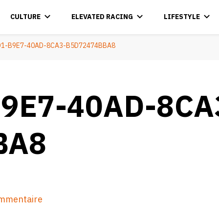
CULTURE
ELEVATED RACING
LIFESTYLE
D1-B9E7-40AD-8CA3-B5D72474BBA8
9E7-40AD-8CA
BA8
sur
ommentaire
8363A8D1-