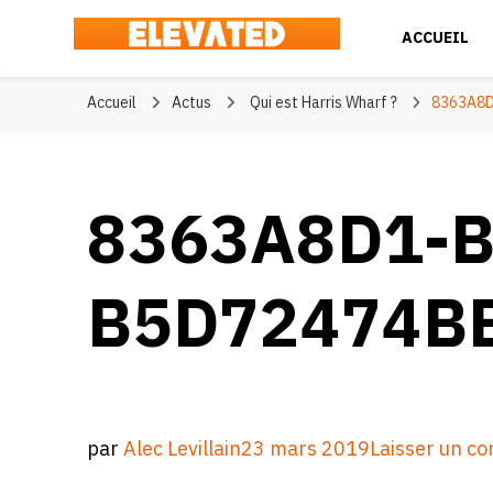
ACCUEIL
Elevated
#BeElevated
Accueil
Actus
Qui est Harris Wharf ?
8363A8
8363A8D1-B
B5D72474B
par
Alec Levillain
23 mars 2019
Laisser un c