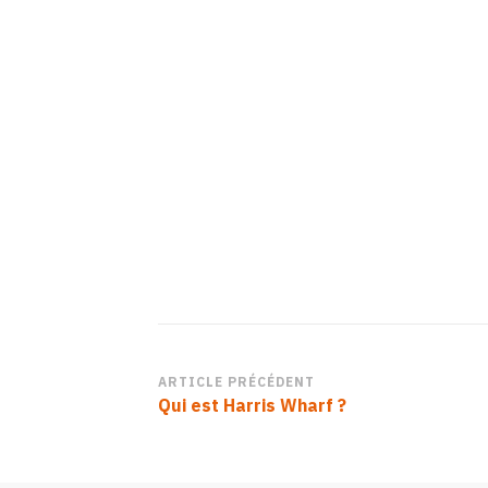
B9E7-
40AD-
8CA3-
B5D72474BBA8
Navigation
ARTICLE PRÉCÉDENT
Qui est Harris Wharf ?
d’article