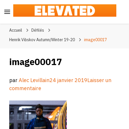
Elevated
#BeElevated
Accueil
Défilés
Henrik Vibskov Autumn/Winter 19-20
image00017
image00017
par
Alec Levillain
24 janvier 2019
Laisser un
sur
commentaire
image00017