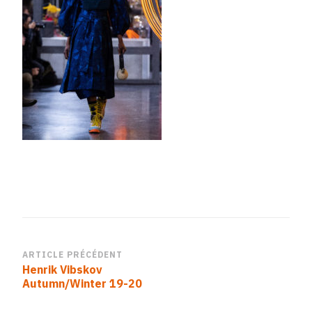
Navigation
ARTICLE PRÉCÉDENT
Henrik Vibskov
d’article
Autumn/Winter 19-20