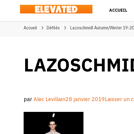
ACCUEIL
Elevated
#BeElevated
Accueil
Défilés
Lazoschmidl Autumn/Winter 19-2
LAZOSCHMIDL
par
Alec Levillain
28 janvier 2019
Laisser un