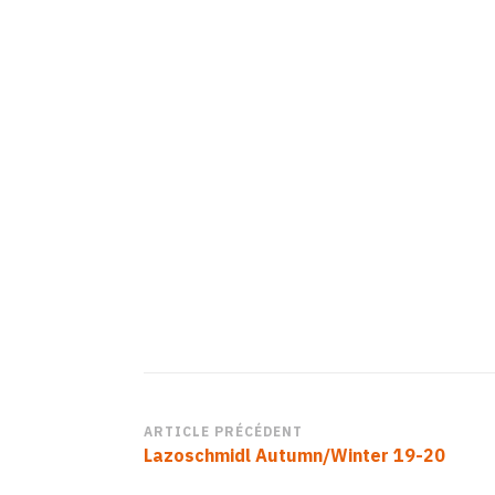
01
Navigation
ARTICLE PRÉCÉDENT
Lazoschmidl Autumn/Winter 19-20
d’article